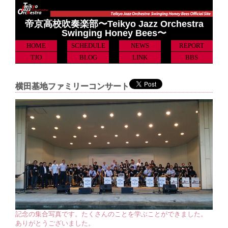
帝京高校吹奏楽部〜Teikyo Jazz Orchestra
Swinging Honey Bees〜
HOME
SCHEDULE
NEWS
REPORT
TJO
BLOG
LINK
BBS
横田基地ファミリーコンサート
記念の集合写真です。たくさんのことを学ぶことができました。
ありがとうございました。