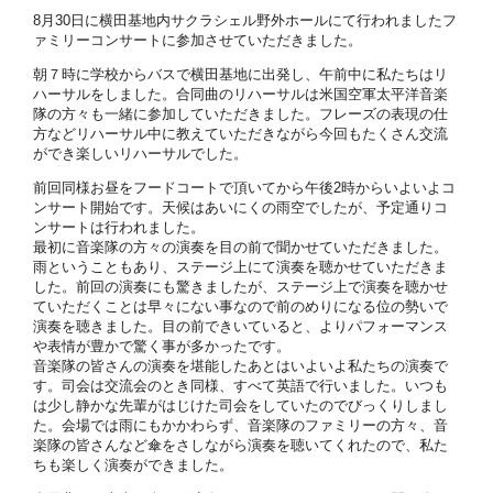
8月30日に横田基地内サクラシェル野外ホールにて行われましたフ
ァミリーコンサートに参加させていただきました。
朝７時に学校からバスで横田基地に出発し、午前中に私たちはリ
ハーサルをしました。合同曲のリハーサルは米国空軍太平洋音楽
隊の方々も一緒に参加していただきました。フレーズの表現の仕
方などリハーサル中に教えていただきながら今回もたくさん交流
ができ楽しいリハーサルでした。
前回同様お昼をフードコートで頂いてから午後2時からいよいよコ
ンサート開始です。天候はあいにくの雨空でしたが、予定通りコ
ンサートは行われました。
最初に音楽隊の方々の演奏を目の前で聞かせていただきました。
雨ということもあり、ステージ上にて演奏を聴かせていただきま
した。前回の演奏にも驚きましたが、ステージ上で演奏を聴かせ
ていただくことは早々にない事なので前のめりになる位の勢いで
演奏を聴きました。目の前できいていると、よりパフォーマンス
や表情が豊かで驚く事が多かったです。
音楽隊の皆さんの演奏を堪能したあとはいよいよ私たちの演奏で
す。司会は交流会のとき同様、すべて英語で行いました。いつも
は少し静かな先輩がはじけた司会をしていたのでびっくりしまし
た。会場では雨にもかかわらず、音楽隊のファミリーの方々、音
楽隊の皆さんなど傘をさしながら演奏を聴いてくれたので、私た
ちも楽しく演奏ができました。