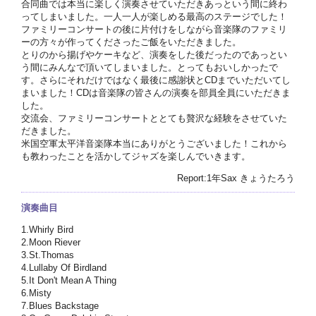
合同曲では本当に楽しく演奏させていただきあっという間に終わ
ってしまいました。一人一人が楽しめる最高のステージでした！
ファミリーコンサートの後に片付けをしながら音楽隊のファミリ
ーの方々が作ってくださったご飯をいただきました。
とりのから揚げやケーキなど、演奏をした後だったのであっとい
う間にみんなで頂いてしまいました。とってもおいしかったで
す。さらにそれだけではなく最後に感謝状とCDまでいただいてし
まいました！CDは音楽隊の皆さんの演奏を部員全員にいただきま
した。
交流会、ファミリーコンサートととても贅沢な経験をさせていた
だきました。
米国空軍太平洋音楽隊本当にありがとうございました！これから
も教わったことを活かしてジャズを楽しんでいきます。
Report:1年Sax きょうたろう
演奏曲目
1.Whirly Bird
2.Moon Riever
3.St.Thomas
4.Lullaby Of Birdland
5.It Don't Mean A Thing
6.Misty
7.Blues Backstage