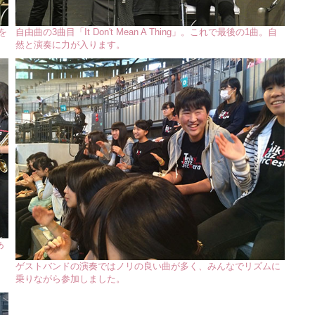
体を
自由曲の3曲目「It Don't Mean A Thing」。これで最後の1曲。自
然と演奏に力が入ります。
あ
ゲストバンドの演奏ではノリの良い曲が多く、みんなでリズムに
乗りながら参加しました。