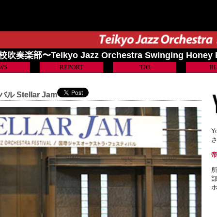
奏楽部〜Teikyo Jazz Orchestra Swinging Honey
WS
REPORT
TJO
B
tellar Jam
Y
所
部