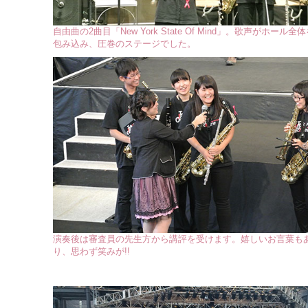
自由曲の2曲目「New York State Of Mind」。歌声がホール全
包み込み、圧巻のステージでした。
演奏後は審査員の先生方から講評を受けます。嬉しいお言葉も
り、思わず笑みが!!