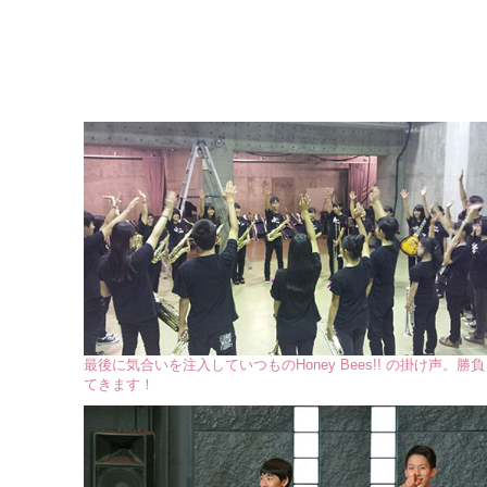
最後に気合いを注入していつものHoney Bees!! の掛け声。勝
てきます！