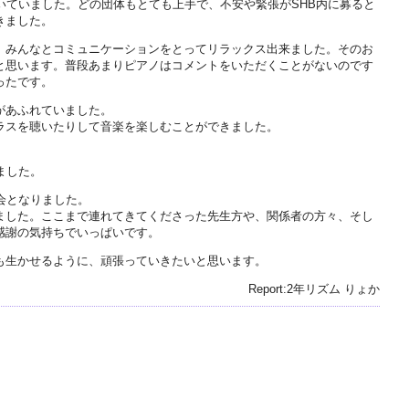
いていました。どの団体もとても上手で、不安や緊張がSHB内に募ると
きました。
、みんなとコミュニケーションをとってリラックス出来ました。そのお
と思います。普段あまりピアノはコメントをいただくことがないのです
ったです。
があふれていました。
ラスを聴いたりして音楽を楽しむことができました。
ました。
会となりました。
ました。ここまで連れてきてくださった先生方や、関係者の方々、そし
感謝の気持ちでいっぱいです。
も生かせるように、頑張っていきたいと思います。
Report:2年リズム りょか