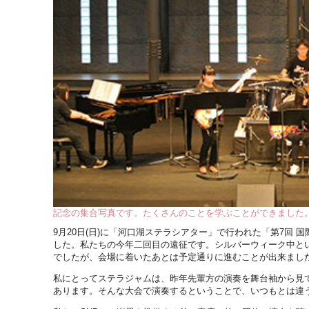
記念の集合写真です。たくさんのことを学ぶことができました
9月20日(日)に「河口湖ステラシアター」で行われた「第7回 国際ジ
した。私たちの今年二回目の遠征です。シルバーウィーク中と
でしたが、会場に着いたあとは予定通りに進むことが出来まし
私にとってステラジャムは、昨年先輩方の演奏を舞台袖から見
あります。そんな大会で演奏するということで、いつもとは違