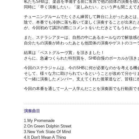
私たちSHBは、楽器を準備する前に客席で他の団体の演奏を聴
同時に「早く演奏したい」「楽しみたい」という声も聞こえて
チューニングルームでたくさん練習して舞台に上がったあとは
陰で、本番でも冷静に落ち着いて楽しく演奏することが出来た
が、今回初めて講評の際にコメントをいただきとてもうれしか
また、ステラシアターは、自然の中にあるホールなので解放感
自分たちの演奏が終わったあとも他団体の演奏やゲストのコー
結果は「ベストグルーヴ賞」を頂きました！
さらに、急遽つくられた特別賞を、SHB自慢のボーカルが頂き
今回のステラジャムは、今のSHBに何が必要なのかを考える機
そして、様々な方に助けられているということが改めて分かり
て一緒に演奏したメンバー、支えてくれた後輩達など、皆様に
今回の本番を通して一人一人学んだことを演奏面でも行動面で
演奏曲目
1.My Promenade
2.On Green Dolphin Street
3.New York State Of Mind
4.It Don't Mean A Thing