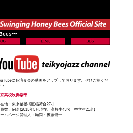
 Bees〜
LOG
LINK
BBS
ouTubeに各演奏会の動画をアップしております。ぜひご覧くだ
さい。
帝京高校吹奏楽部
在地：東京都板橋区稲荷台27-1
員数：64名(2015年5月現在。高校生43名、中学生21名)
ホームページ管理人：顧問・後藤健一