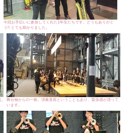
今回お手伝いに参加してくれた1年生たちです。どうもありがと
う!! とても助かりました。
負し
舞台袖からの一枚。演奏直前ということもあり、緊張感が漂って
います。