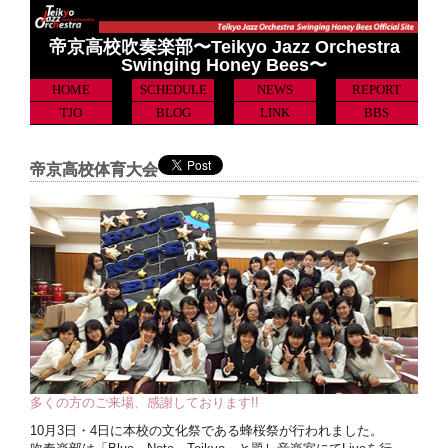
帝京高校吹奏楽部〜Teikyo Jazz Orchestra
Swinging Honey Bees〜
HOME
SCHEDULE
NEWS
REPORT
TJO
BLOG
LINK
BBS
帝京高校体育大会
多くの方のご来場、感謝しております!!
10月3日・4日に本校の文化祭である蜂桜祭が行われました。