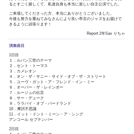
るとすごく嬉しくて、私達自身も本当に楽しい自主公演でした。
ご来場してくださった方、本当にありがとうございました。
今後も努力を重ねてみなさんにより良い帝京のジャズをお届けで
きるように頑張ります！
Report:2年Sax りちゃ
演奏曲目
1日目
１．ルパン三世のテーマ
２．セント・トーマス
３．カメレオン
４．オン・ザ・サニー・サイド・オブ・ザ・ストリート
５．ユーヴ・ガット・ア・フレンド・イン・ミー
６．オーバー・ザ・レインボー
７．ルージュの伝言
８．サー・デューク
９．ララバイ・オブ・バードランド
10．摩訶不思議
11．イット・ドント・ミーン・ア・シング
アンコール.セプテンバー
2日目