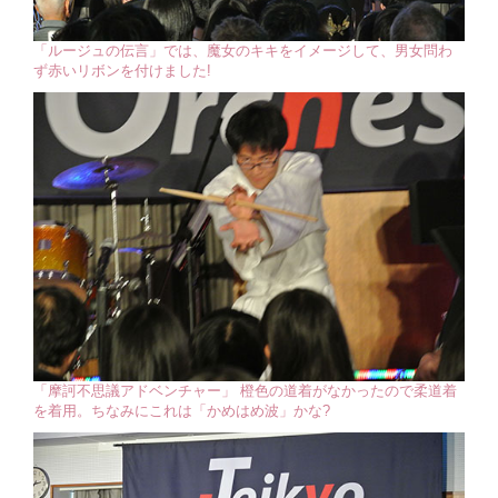
「ルージュの伝言」では、魔女のキキをイメージして、男女問わ
ず赤いリボンを付けました!
「摩訶不思議アドベンチャー」 橙色の道着がなかったので柔道着
を着用。ちなみにこれは「かめはめ波」かな?