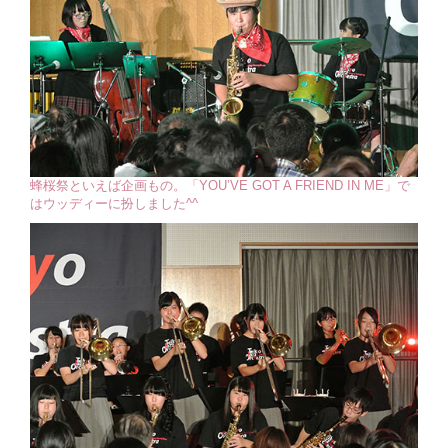
蜂桜祭といえば企画もの。「YOU’VE GOT A FRIEND IN ME」で
はウッディーに扮しました^^