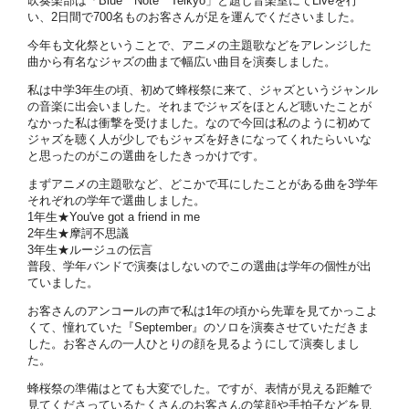
吹奏楽部は「Blue Note Teikyo」と題し音楽室にてLiveを行
い、2日間で700名ものお客さんが足を運んでくださいました。
今年も文化祭ということで、アニメの主題歌などをアレンジした
曲から有名なジャズの曲まで幅広い曲目を演奏しました。
私は中学3年生の頃、初めて蜂桜祭に来て、ジャズというジャンル
の音楽に出会いました。それまでジャズをほとんど聴いたことが
なかった私は衝撃を受けました。なので今回は私のように初めて
ジャズを聴く人が少しでもジャズを好きになってくれたらいいな
と思ったのがこの選曲をしたきっかけです。
まずアニメの主題歌など、どこかで耳にしたことがある曲を3学年
それぞれの学年で選曲しました。
1年生★You've got a friend in me
2年生★摩訶不思議
3年生★ルージュの伝言
普段、学年バンドで演奏はしないのでこの選曲は学年の個性が出
ていました。
お客さんのアンコールの声で私は1年の頃から先輩を見てかっこよ
くて、憧れていた『September』のソロを演奏させていただきま
した。お客さんの一人ひとりの顔を見るようにして演奏しまし
た。
蜂桜祭の準備はとても大変でした。ですが、表情が見える距離で
見てくださっているたくさんのお客さんの笑顔や手拍子などを見