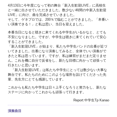
4月13日に今年度になって初の舞台「新入生歓迎LIVE」に高校生
と一緒に出させていただきました。数少ない時間の中新入生歓迎
LIVE」に向け、曲を完成させていきました。
そして、ゲネプロでは、200％で臨むことができました。「本番い
い演奏できる！」と私は思い、当日を迎えました。
本番当日になると聴きに来てくれる中学生がいるかなと、とても
不安になりました。ですが、中学生は聴きに来てくれていて安心
することができました。
「新入生歓迎LIVE」が始まり、私たち中学生バンドの出番が近づ
いてきました。出番になり演奏してみると、全体でいい演奏がで
きたと私は思っています。ですが、私は練習がまだまだ足りませ
ん。これを機に自分で反省をし、新たな目標に向かって頑張って
行きたいと思います。
「新入生歓迎LIVE」は私たち中学生にとっては数少ない大事な
舞台です。私たちのためにこのような場所を設けてくださった先
輩、先生方にとても感謝しています。
これからも私たち中学生は日々上手くなろうと努力をし、新たな
ステージに向かってこれからも頑張って行きます。
Report:中学生Tp Kanao
演奏曲目