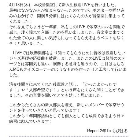
4月13日(木)、本校音楽室にて新入生歓迎LIVEを行いました。
最初はなかなか人が集まらなかったのですが、ポスターや呼び込
みのおかげで、開演５分前にはたくさんの人が音楽室に集まって
くれました！
それを見てちょうど一年前、私もこのLIVEで帝京のjazzを間近で
感じ、凄く憧れて入部したのを思い出しました。音楽室に来てく
れた全ての人に楽しい気持ちになってもらえるようベストを尽く
そうと思いました。
LIVEでは吹奏楽部をより知ってもらうために普段は披露しない
ジャズ基礎や応援曲も披露しました。またこのLIVEは普段のステ
ージとは雰囲気も違い、演奏する意味も違うので、曲目はもちろ
んMCもクイズコーナーのようなものを作ったりと工夫して行いま
した。
演奏後聞きに来てくれた後輩達と話し、「かっこよかったで
す！」や「入部希望です！」という声をたくさん聞くことができ
ました。その言葉を聞いてとても嬉しく思いました。
これからたくさんの新入部員を迎え、新しいメンバーで帝京サウ
ンドを作っていきたいと思っています！
これから１年間部活動としても個人としても成長できるよう日々
練習に励んでいきます！
Report:2年Tb ちびはる