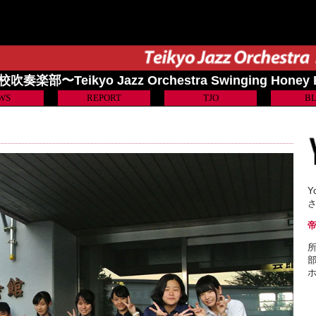
奏楽部〜Teikyo Jazz Orchestra Swinging Honey
WS
REPORT
TJO
B
Y
所
部