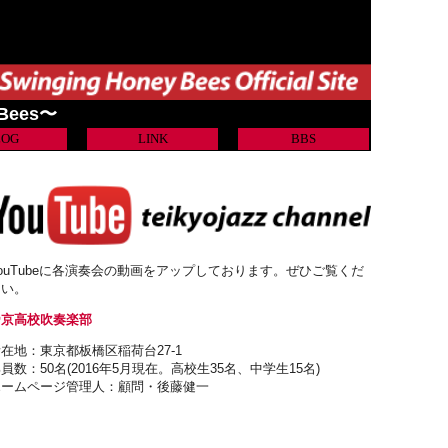
 Bees〜
LOG
LINK
BBS
ouTubeに各演奏会の動画をアップしております。ぜひご覧くだ
さい。
帝京高校吹奏楽部
在地：東京都板橋区稲荷台27-1
員数：50名(2016年5月現在。高校生35名、中学生15名)
ホームページ管理人：顧問・後藤健一