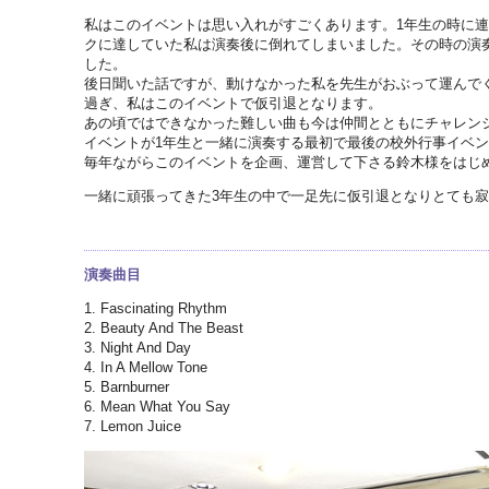
私はこのイベントは思い入れがすごくあります。1年生の時に
クに達していた私は演奏後に倒れてしまいました。その時の演
した。
後日聞いた話ですが、動けなかった私を先生がおぶって運んで
過ぎ、私はこのイベントで仮引退となります。
あの頃ではできなかった難しい曲も今は仲間とともにチャレン
イベントが1年生と一緒に演奏する最初で最後の校外行事イベ
毎年ながらこのイベントを企画、運営して下さる鈴木様をはじ
一緒に頑張ってきた3年生の中で一足先に仮引退となりとても
演奏曲目
1. Fascinating Rhythm
2. Beauty And The Beast
3. Night And Day
4. In A Mellow Tone
5. Barnburner
6. Mean What You Say
7. Lemon Juice