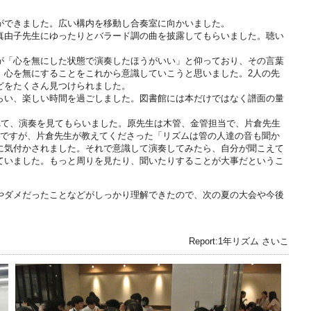
ができました。広い構内を移動し合奏室に向かいました。
真由子先生にゆったりとバラード調の曲を披露してもらいました。聴い
が「心を無にした状態で演奏したほうがいい」と仰っており、その言葉
、心を無にすることをこれから意識していこうと思いました。2人の先
どをたくさん見つけられました。
らい、楽しい時間を過ごしました。図書館には本だけではなく譜面の量
れて、演奏を見てもらいました。原先生は木管、金管担当で、片倉先生
のですが、片倉先生が教えてくださった「リズムは管の人達の音も聞か
に気付かされました。それで意識して演奏してみたら、自分が聞こえて
ていました。もっと周りを見たり、聞いたりすることが大事だというこ
やダメだったことなどがしっかり理解できたので、次の夏の大会や今後
Report:1年リズム さいこ