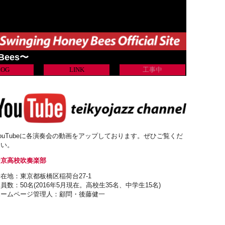
 Bees〜
LOG
LINK
工事中
ouTubeに各演奏会の動画をアップしております。ぜひご覧くだ
さい。
帝京高校吹奏楽部
在地：東京都板橋区稲荷台27-1
員数：50名(2016年5月現在。高校生35名、中学生15名)
ホームページ管理人：顧問・後藤健一