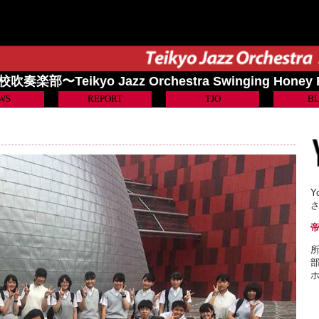
奏楽部〜Teikyo Jazz Orchestra Swinging Honey
WS
REPORT
TJO
B
Y
所
部