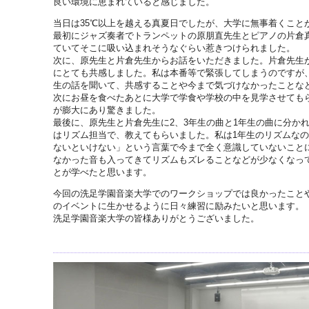
良い環境に恵まれていると感じました。
当日は35℃以上を越える真夏日でしたが、大学に無事着くこと
最初にジャズ奏者でトランペットの原朋直先生とピアノの片倉
ていてそこに吸い込まれそうなぐらい惹きつけられました。
次に、原先生と片倉先生からお話をいただきました。片倉先生
にとても共感しました。私は本番等で緊張してしまうのですが
生の話を聞いて、共感することや今まで気づけなかったことな
次にお昼を食べたあとに大学で学食や学校の中を見学させても
が膨大にあり驚きました。
最後に、原先生と片倉先生に2、3年生の曲と1年生の曲に分か
はリズム担当で、教えてもらいました。私は1年生のリズムな
ないといけない」という言葉で今まで全く意識していないこと
なかった音も入ってきてリズムもズレることなどが少なくなっ
とが学べたと思います。
今回の洗足学園音楽大学でのワークショップでは良かったこと
のイベントに生かせるように日々練習に励みたいと思います。
洗足学園音楽大学の皆様ありがとうございました。