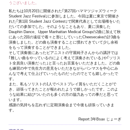
うございました。
私たちは10月20日に開催された｢第27回ハママツジャズウィーク
Student Jazz Festival｣に参加しました。今回は夏に東京で開催さ
れた｢第1回 Student Jazz Contest｣で関東代表として出場権をいた
だいての参加でした。そのようなこともあり、夏に演奏した
Dauphin Dance、Upper Manhattan Medical Groupの2曲に加えて秋
にあった2回の遠征で着々と形にしていったCheesecakeの計3曲を
演奏しました。どの曲も演奏することに慣れてきていて少し余裕
をもって演奏することができました。
そして演奏後にあったピアニストの守屋純子さんからの講評では
｢難しい曲をやっているのによく考えて演奏されている｣や｢ソリス
ト全員良い演奏だった｣と言ったお言葉をいただきました。どの曲
も練習の中で先生方の意見をいただきながらバンマスを中心にみ
んなで考えて仕上げていったものだったのでとても嬉しかったで
す。
また、私もソリストの1人でベストプレイ賞をいただくことがで
き、頑張ってきたことが報われたようで嬉しかったです。このよ
うな結果に結びついたのも多くの方の協力あっての事だと思って
います。
感謝の気持ちを忘れずに定期演奏会まで今後も頑張っていきま
す。
Report:3年Bsax じょーぎ