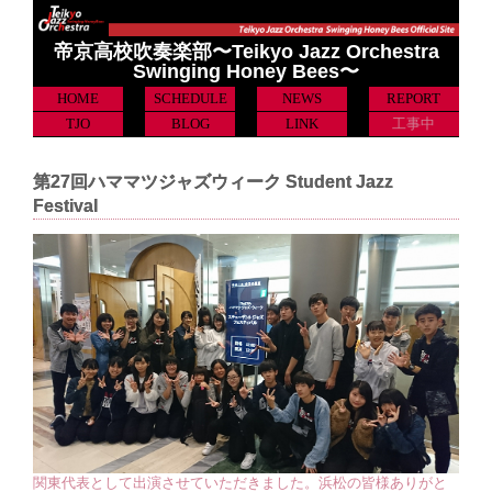
帝京高校吹奏楽部〜Teikyo Jazz Orchestra
Swinging Honey Bees〜
HOME
SCHEDULE
NEWS
REPORT
TJO
BLOG
LINK
工事中
第27回ハママツジャズウィーク Student Jazz
Festival
関東代表として出演させていただきました。浜松の皆様ありがと