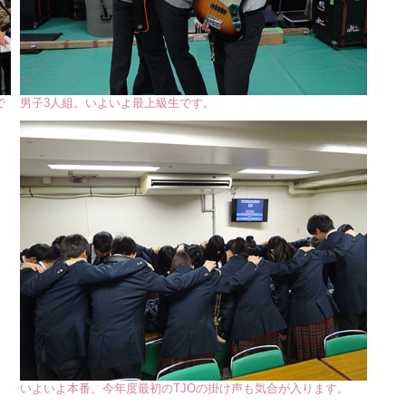
で
男子3人組。いよいよ最上級生です。
いよいよ本番。今年度最初のTJOの掛け声も気合が入ります。