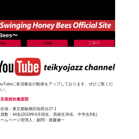
 Bees〜
LOG
LINK
工事中
ouTubeに各演奏会の動画をアップしております。ぜひご覧くだ
さい。
帝京高校吹奏楽部
在地：東京都板橋区稲荷台27-1
員数：44名(2019年6月現在。高校生36名、中学生8名)
ホームページ管理人：顧問・後藤健一