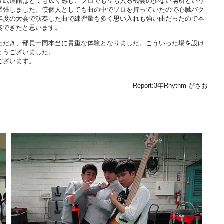
り武道館はとても広く感じ、プロでも立ち入る機会の少ない場所という
緊張しました。僕個人としても曲の中でソロを持っていたので心臓バク
年度の大会で演奏した曲で練習量も多く思い入れも強い曲だったので本
奏できたと思います。
ただき、部員一同本当に貴重な体験となりました。こういった場を設け
とうございました。
ございます。
Report:3年Rhythm がさお