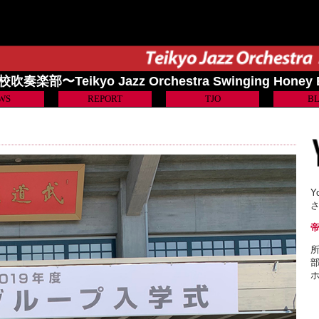
奏楽部〜Teikyo Jazz Orchestra Swinging Honey
WS
REPORT
TJO
B
Y
所
部