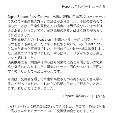
Report:3年Tpパート めーぷる
Japan Student Jazz Festivalに出演の翌日に甲南高校のセミナーハ
ウスにて甲南高校の方々と交流会がありました。今回の交流会で
感じたことは、甲南中高校さんの演奏には男子校ならではの力強
さがあるということです。帝京高校の演奏とは違う魅力があるよ
うに感じました。
甲南中高校さんの「Heat’s on」を聞いたり、一緒に演奏したりす
るのもとても楽しかったです。私たちが吹いている「Heat’s on」
とはまた違った雰囲気でした。合同曲では4曲を一緒に演奏しまし
た。全員でソロをやりました。やっぱりアドリブができると楽し
いなと感じました。
演奏以外にも、関西弁はやっぱり関東ではあまり聞かないので新
鮮な気持ちになりました。司会のトークも面白かったり、関西の
方々のノリがとても楽しかったです。
今回は、交流会を通して甲南中高校さんの演奏からたくさん学べ
ることがありました。これからの活動に生かして行きたいと思い
ます。ありがとうございました。
Report:1年Saxパート おいも
8月17日～19日に神戸遠征に行ってきました。そこで、19日に甲南
中高校さんのセミナーハウスにて交流演奏会がありました。