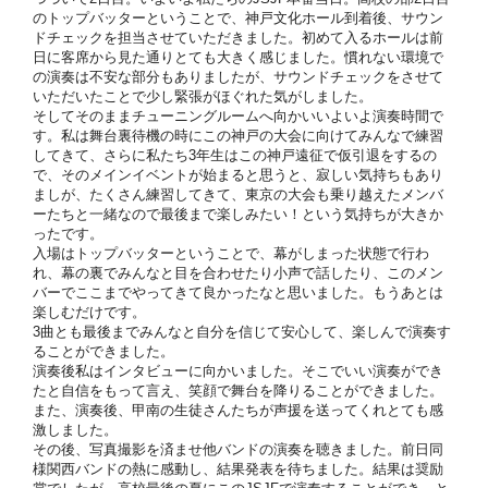
のトップバッターということで、神戸文化ホール到着後、サウン
ドチェックを担当させていただきました。初めて入るホールは前
日に客席から見た通りとても大きく感じました。慣れない環境で
の演奏は不安な部分もありましたが、サウンドチェックをさせて
いただいたことで少し緊張がほぐれた気がしました。
そしてそのままチューニングルームへ向かいいよいよ演奏時間で
す。私は舞台裏待機の時にこの神戸の大会に向けてみんなで練習
してきて、さらに私たち3年生はこの神戸遠征で仮引退をするの
で、そのメインイベントが始まると思うと、寂しい気持ちもあり
ましが、たくさん練習してきて、東京の大会も乗り越えたメンバ
ーたちと一緒なので最後まで楽しみたい！という気持ちが大きか
ったです。
入場はトップバッターということで、幕がしまった状態で行わ
れ、幕の裏でみんなと目を合わせたり小声で話したり、このメン
バーでここまでやってきて良かったなと思いました。もうあとは
楽しむだけです。
3曲とも最後までみんなと自分を信じて安心して、楽しんで演奏す
ることができました。
演奏後私はインタビューに向かいました。そこでいい演奏ができ
たと自信をもって言え、笑顔で舞台を降りることができました。
また、演奏後、甲南の生徒さんたちが声援を送ってくれとても感
激しました。
その後、写真撮影を済ませ他バンドの演奏を聴きました。前日同
様関西バンドの熱に感動し、結果発表を待ちました。結果は奨励