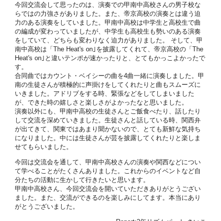
今回交流会して思ったのは、演奏での甲南中高校さんの男子校な
らではの力強さがありました。また、帝京高校の演奏とは違う迫
力のある演奏をしていました。甲南中高校は中学生と高校生で曲
の編成が変わっていましたが、中学生も高校生も勢いのある演奏
をしていて、どちらも変わりなく迫力がありました。 そして、甲
南中高校は「The Heat's on｣を披露してくれて、帝京高校の「The
Heat's on｣と違いテンポが速かったりと、とてもかっこよかったで
す。
合同曲ではカウント・ベイシーの曲を4曲一緒に演奏しました。甲
南の生徒さんが積極的に声掛けをしてくれたりと曲もスムーズに
いきました。アドリブをする時、緊張などをしてしまいました
が、できた時の嬉しさと楽しさがよかったなと思いました。
演奏以外にも、甲南中高校の生徒さんとご飯食べたり、話したり
して交流を深めていきました。生徒さんと話している時、関西弁
が出てきて、関東ではあまり聞かないので、とても新鮮な気持ち
になりました。中には生徒さんが芸を披露してくれたりと楽しま
せてもらいました。
今回は交流会を通して、甲南中高校さんの演奏や関西などについ
て学べることがたくさんありました。これからのイベントなど自
分たちの活動に生かして行きたいと思います。
甲南中高校さん、今回交流会を開いていただきありがとうござい
ました。また、交流ができるのを楽しみにしてます。本当にあり
がとうございました。