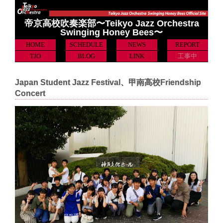
帝京高校吹奏楽部〜Teikyo Jazz Orchestra
Swinging Honey Bees〜
HOME
SCHEDULE
NEWS
REPORT
TJO
BLOG
LINK
工事中
Japan Student Jazz Festival、甲南高校Friendship
Concert