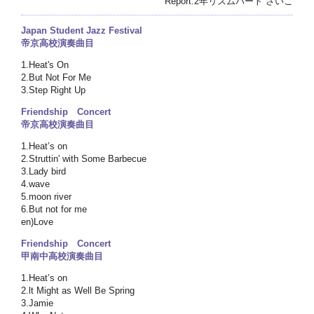
Report:2年リズムパート さいこ
Japan Student Jazz Festival
帝京高校演奏曲目
1.Heat's On
2.But Not For Me
3.Step Right Up
Friendship Concert
帝京高校演奏曲目
1.Heat’s on
2.Struttin' with Some Barbecue
3.Lady bird
4.wave
5.moon river
6.But not for me
en)Love
Friendship Concert
甲南中高校演奏曲目
1.Heat’s on
2.lt Might as Well Be Spring
3.Jamie