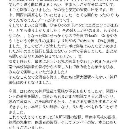
でも全く違う曲に思えるくらい、甲南らしさが存分に出ていて、
すごく刺激になりました。その後も安定の演奏に圧巻です。途
中、関西弁講座をしていただきました！とても面白かったので｢ち
ゃうんちゃうん｣ブームが来そうです。
そしていよいよ合同曲。One O'clock Jumpでは全員にソロがまわ
り、とても盛り上がりました！ その盛り上がりのまま、もう少し
なにか、、となった時にせっかくなので全員でHeat's Onをやろ
う！という今田先生の提案により約30名でのHeat's Onを演奏し
ました。そこでピアノが出したテンポは爆速でみんなどよめきま
したがそのまま続行し過去にないテンポで演奏しました。あとか
ら聞いた話だと360を超えていたとか、、笑
演奏も終わり、最後にお互いお礼の言葉を交わした後またまた甲
南中高校保護者の皆様からの差し入れで飲み物とお菓子を頂き、
みんなで美味しくいただきました！
そんなこんなで交流会を終え、私たちは新大阪駅へ向かい、神戸
遠征は終了となりました。
今回、はじめての神戸遠征で緊張や不安もありましたが、関西バ
ンドの演奏を聞き、自分たちもまだまだ挑戦できると思ったり、
改めて帝京らしさを認識できたり、さまざまな発見をすることが
できました。本当に良い経験になり、良い思い出を作ることがで
きました。
これまで支えてくださったJAJE関西の皆様、甲南中高校の皆様、
顧問の先生方、保護者の皆様、そしてメンバーの皆、本当にあり
がとうございました。