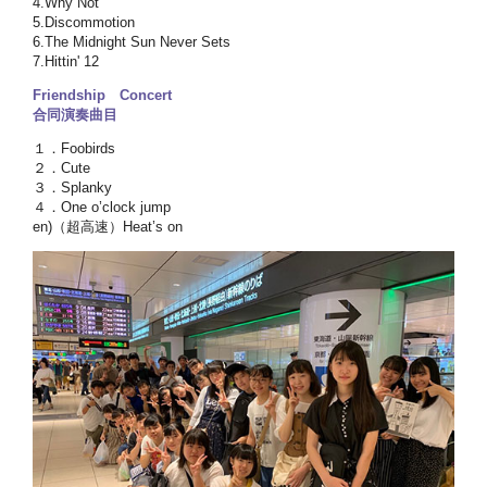
4.Why Not
5.Discommotion
6.The Midnight Sun Never Sets
7.Hittin' 12
Friendship Concert
合同演奏曲目
１．Foobirds
２．Cute
３．Splanky
４．One o’clock jump
en)（超高速）Heat’s on