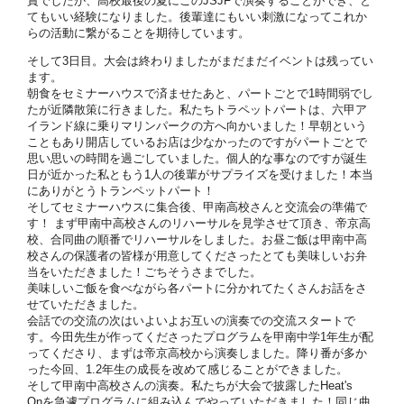
賞でしたが、高校最後の夏にこのJSJFで演奏することができ、と
てもいい経験になりました。後輩達にもいい刺激になってこれか
らの活動に繋がることを期待しています。
そして3日目。大会は終わりましたがまだまだイベントは残ってい
ます。
朝食をセミナーハウスで済ませたあと、パートごとで1時間弱でし
たが近隣散策に行きました。私たちトラペットパートは、六甲ア
イランド線に乗りマリンパークの方へ向かいました！早朝という
こともあり開店しているお店は少なかったのですがパートごとで
思い思いの時間を過ごしていました。個人的な事なのですが誕生
日が近かった私ともう1人の後輩がサプライズを受けました！本当
にありがとうトランペットパート！
そしてセミナーハウスに集合後、甲南高校さんと交流会の準備で
す！ まず甲南中高校さんのリハーサルを見学させて頂き、帝京高
校、合同曲の順番でリハーサルをしました。お昼ご飯は甲南中高
校さんの保護者の皆様が用意してくださったとても美味しいお弁
当をいただきました！ごちそうさまでした。
美味しいご飯を食べながら各パートに分かれてたくさんお話をさ
せていただきました。
会話での交流の次はいよいよお互いの演奏での交流スタートで
す。今田先生が作ってくださったプログラムを甲南中学1年生が配
ってくださり、まずは帝京高校から演奏しました。降り番が多か
った今回、1.2年生の成長を改めて感じることができました。
そして甲南中高校さんの演奏。私たちが大会で披露したHeat's
Onを急遽プログラムに組み込んでやっていただきました！同じ曲