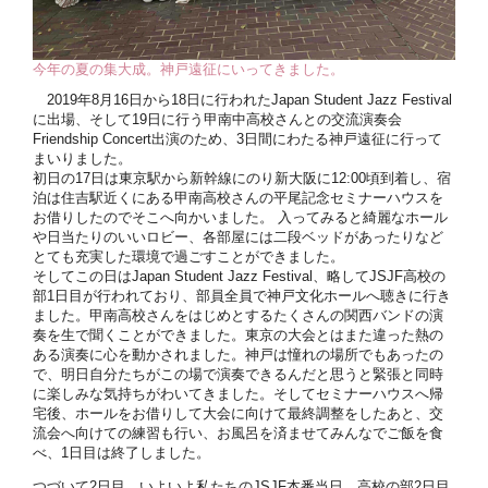
今年の夏の集大成。神戸遠征にいってきました。
2019年8月16日から18日に行われたJapan Student Jazz Festival
に出場、そして19日に行う甲南中高校さんとの交流演奏会
Friendship Concert出演のため、3日間にわたる神戸遠征に行って
まいりました。
初日の17日は東京駅から新幹線にのり新大阪に12:00頃到着し、宿
泊は住吉駅近くにある甲南高校さんの平尾記念セミナーハウスを
お借りしたのでそこへ向かいました。 入ってみると綺麗なホール
や日当たりのいいロビー、各部屋には二段ベッドがあったりなど
とても充実した環境で過ごすことができました。
そしてこの日はJapan Student Jazz Festival、略してJSJF高校の
部1日目が行われており、部員全員で神戸文化ホールへ聴きに行き
ました。甲南高校さんをはじめとするたくさんの関西バンドの演
奏を生で聞くことができました。東京の大会とはまた違った熱の
ある演奏に心を動かされました。神戸は憧れの場所でもあったの
で、明日自分たちがこの場で演奏できるんだと思うと緊張と同時
に楽しみな気持ちがわいてきました。そしてセミナーハウスへ帰
宅後、ホールをお借りして大会に向けて最終調整をしたあと、交
流会へ向けての練習も行い、お風呂を済ませてみんなでご飯を食
べ、1日目は終了しました。
つづいて2日目。いよいよ私たちのJSJF本番当日。高校の部2日目