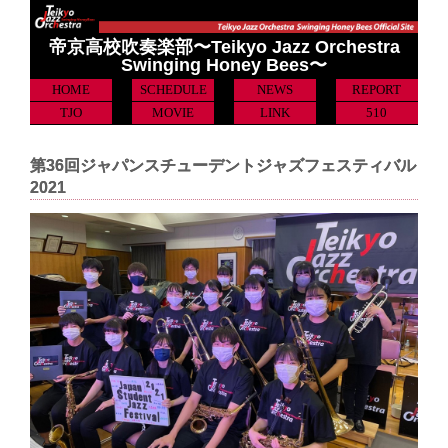
帝京高校吹奏楽部〜Teikyo Jazz Orchestra
Swinging Honey Bees〜
HOME
SCHEDULE
NEWS
REPORT
TJO
MOVIE
LINK
510
第36回ジャパンスチューデントジャズフェスティバル
2021