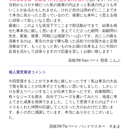
当初からコロナ禍だった私の後輩の代はきっと私達の代よりも辛
いことがあるかもしれません。けれど自分は諦めずにここまでき
て本当に良かったと思っているので、後輩にも来年こう思える様
に頑張って欲しいなと思います。
最後に、このような状況下でここまで部活動ができて、結果を残
せた事本当に嬉しく思います。支えてくださった顧問・副顧問の
先生、家族、後輩、同期には感謝でいっぱいです。次にこの曲を
演奏するのは、東京の大会で勝ち取った浜松での全国大会と定期
演奏会です。もっともっと良いものをお届け出来るように今回の
反省を活かして頑張りますので応援を宜しくお願い致します！
高校3年Saxパート 部長 こんぶ
個人賞受賞者コメント
今回受賞することができ本当に嬉しかったです！私は東京の大会
で賞を取ることが出来ずとても悔しい思いをしました、しかしソ
ロを変えリベンジすることが出来て良かったです。自粛期間に
色々なジャズを聴き、自分でフレーズを書いてみたり、地道に考
えてきた成果を発揮できました。こうして受賞できたのはアドバ
イスをくれた仲間や応援してくださった方のおかげだと思いま
す。多くの方に感謝しています。本当にありがとうございまし
た。
高校3年Tbパート バンドマスター すあま