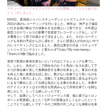
スチューデントジャズフェスティバルを開催してくださりありが
とうございました。
8月4日、第36回ジャパンスチューデントジャズフェスティバル
2021の為のレコーディングを行いました。例年は、神戸まで遠征
に行き会場の舞台での演奏をする出場という形ですが、今年度は
新型コロナウィルスの影響で音楽室でレコーディングをし、ビデ
オ審査という形で出場させて頂きました。また、そのレコーディ
ングも当初の予定から少し遅れて、さらに部員1人が出れない中で
のレコーディングとなりました。曲目は東京の大会（スチューデ
ントジャズコンテスト）と変わらず｢Cute｣｢My man benny｣
｢Soon｣の3曲で臨みました。
直前で部員が参加出来ないというのはとてもショックな事でし
た。しかし、先生がここで諦めるのか？と気合いを入れ直して下
さり計画を練り直して無事録音する事が出来ました。東京の大会
を終えた後に改善点を話し合い、数少ない合奏でより良いものを
作れるよう努力しました。演奏してる時は音楽室に居るはずなの
にまるで舞台に立ってる様な気分になる事が出来ました。本番中
のアイコンタクトはその気分を部員みんなで共有出来ている様な
感じがして、とっても嬉しかったです。
そして、結果としてベストパフォーマンス賞、個人賞ではトロン
ボーンが受賞致しました！SJFでの受賞は久しくなかったという
ことでとても嬉しいです！今のご時世の中このような体験が出来