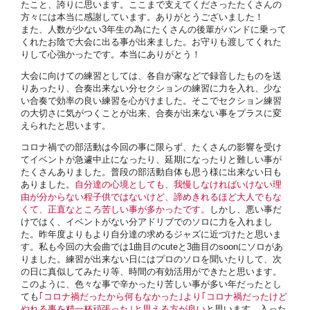
たこと、誇りに思います。ここまで支えてくださったたくさんの
方々には本当に感謝しています。ありがとうございました！
また、人数が少ない3年生の為にたくさんの後輩がバンドに乗って
くれたお陰で大会に出る事が出来ました。お守りも渡してくれた
りして心強かったです。本当にありがとう！
大会に向けての練習としては、各自が家などで録音したものを送
りあったり、合奏出来ない分セクションの練習に力を入れ、少な
い合奏で効率の良い練習を心がけました。そこでセクション練習
の大切さに気がつくことが出来、合奏が出来ない事をプラスに変
えられたと思います。
コロナ禍での部活動は今回の事に限らず、たくさんの影響を受け
てイベントが急遽中止になったり、延期になったりと難しい事が
たくさんありました。普段の部活動自体も思う様に出来ない日も
ありました。
自分達の心境としても、我慢しなければいけない理
由が分からない程子供ではないけど、諦めきれるほど大人でもな
くて、正直なところ苦しい事が多かったです。
しかし、悪い事だ
けではく、イベントがない分アドリブでのソロに力を入れまし
た。昨年度よりもより自分達の求めるジャズに近づけたと思いま
す。私も今回の大会曲では1曲目のcuteと3曲目のsoonにソロがあ
りました。練習が出来ない日にはプロのソロを聞いたりして、次
の日に真似してみたり等、時間の有効活用ができたと思います。
このように、色々な事で辛かったり苦しい事が多い年だったとし
ても
｢コロナ禍だったから何もなかった｣より｢コロナ禍だったけど
やれる事を精一杯頑張った｣と思える方が良い
と思います。入った